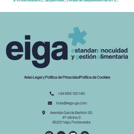
IFS Food versión 6.1… un paso más antes de la versión 7
Fechas de cumplimiento de la FSMA (Subpartes B y G)
Aviso Legal y Política de Privacidad
Política de Cookies
+34 986 120 140
hola@eiga-ga.com
Avenida García Barbón 30,
4º oficina 3
36201 Vigo, Pontevedra