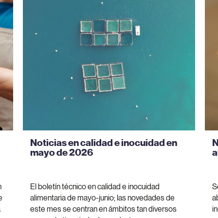
Noticias en calidad e inocuidad en
N
mayo de 2026
a
n
El boletín técnico en calidad e inocuidad
S
e
alimentaria de mayo-junio; las novedades de
a
a
este mes se centran en ámbitos tan diversos
i