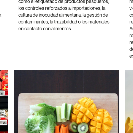
como el etiquetado de productos pesqueros,
m
los controles reforzados a importaciones, la
vi
a
cultura de inocuidad alimentaria, la gestión de
c
contaminantes, la trazabilidad o los materiales
r
en contacto con alimentos.
A
r
r
d
es