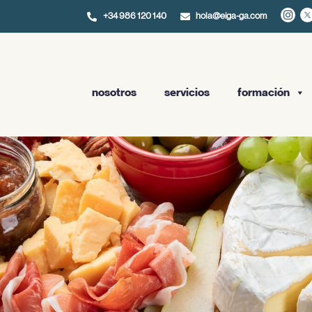
+34 986 120 140
hola@eiga-ga.com
nosotros
servicios
formación