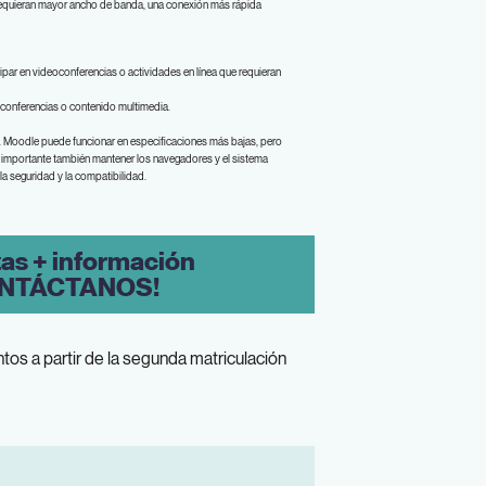
requieran mayor ancho de banda, una conexión más rápida
ar en videoconferencias o actividades en línea que requieran
 conferencias o contenido multimedia.
 Moodle puede funcionar en especificaciones más bajas, pero
s importante también mantener los navegadores y el sistema
la seguridad y la compatibilidad.
tas + información
NTÁCTANOS!
tos a partir de la segunda matriculación