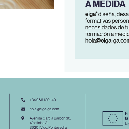
A MEDIDA
eiga*
diseña, desa
formativas person
necesidades de tu
formación a medid
hola@eiga-ga.co
+34 986 120 140
hola@eiga-ga.com
Avenida García Barbón 30,
4º oficina 3
36201 Vigo, Pontevedra