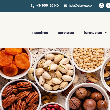
+34 986 120 140
hola@eiga-ga.com
nosotros
servicios
formación