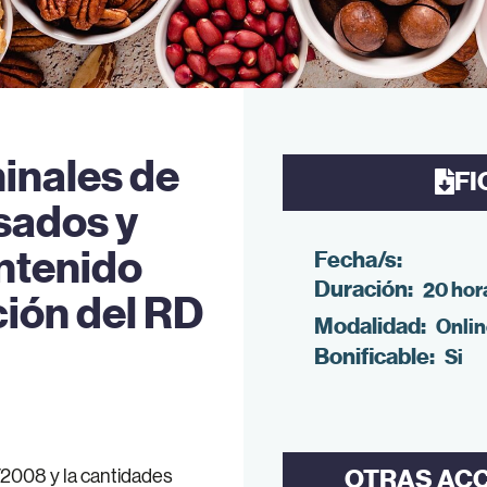
inales de
FI
sados y
ontenido
Fecha/s:
Duración:
20 hor
ción del RD
Modalidad:
Onli
Bonificable:
Si
OTRAS AC
/2008 y la cantidades