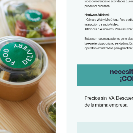
videoconferencias o actividades que 
puede ser necesaria.
Hardware Adicional:
Cámara Web y Micrófono: Para particip
interacción de audio/video.
Altavoces o Auriculares: Para escuchar
Estas son recomendaciones generales.
la experiencia podría no ser óptima. E
operativo actualizados para garantizar 
necesi
¡CO
Precios sin IVA. Descuen
de la misma empresa.