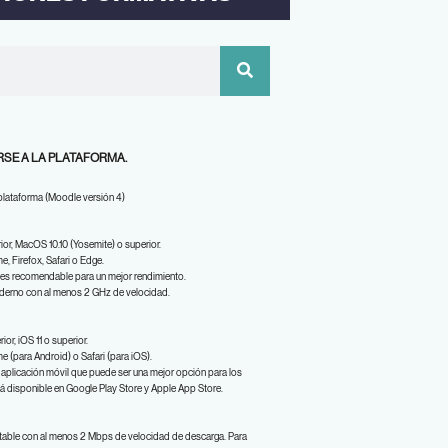
SE A LA PLATAFORMA.
 plataforma (Moodle versión 4)
or, MacOS 10.10 (Yosemite) o superior.
, Firefox, Safari o Edge.
s recomendable para un mejor rendimiento.
derno con al menos 2 GHz de velocidad.
ior, iOS 11 o superior.
 (para Android) o Safari (para iOS).
aplicación móvil que puede ser una mejor opción para los
tá disponible en Google Play Store y Apple App Store.
table con al menos 2 Mbps de velocidad de descarga. Para