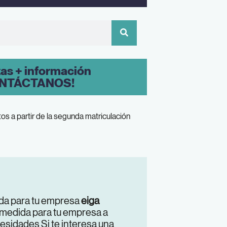
tas + información
NTÁCTANOS!
os a partir de la segunda matriculación
da para tu empresa
eiga
 medida para tu empresa a
esidades Si te interesa una