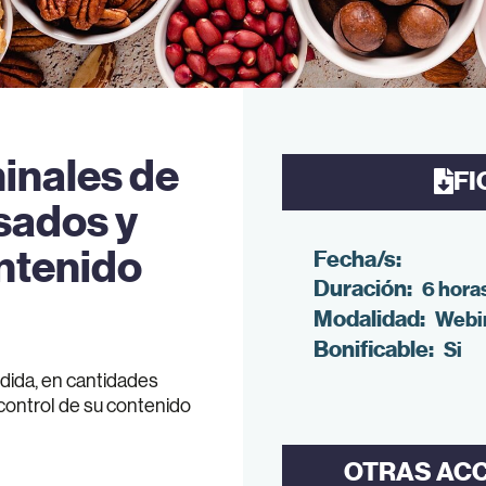
inales de
FI
sados y
ontenido
Fecha/s:
Duración:
6 hora
Modalidad:
Webi
Bonificable:
Si
dida, en cantidades
ontrol de su contenido
OTRAS AC