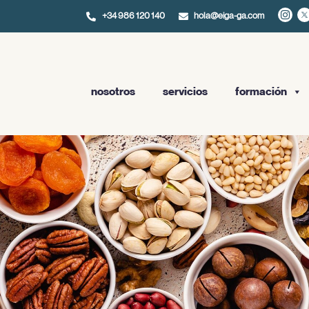
+34 986 120 140
hola@eiga-ga.com
nosotros
servicios
formación