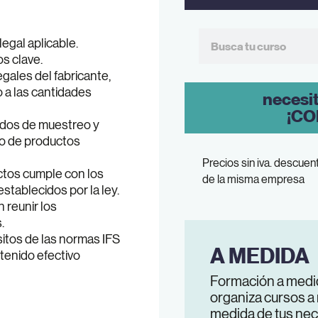
egal aplicable.
s clave.
gales del fabricante,
 a las cantidades
necesi
¡CO
odos de muestreo y
vo de productos
Precios sin iva. descuent
uctos cumple con los
de la misma empresa
stablecidos por la ley.
 reunir los
.
itos de las normas IFS
A MEDIDA
ntenido efectivo
Formación a medi
organiza cursos a
medida de tus nec