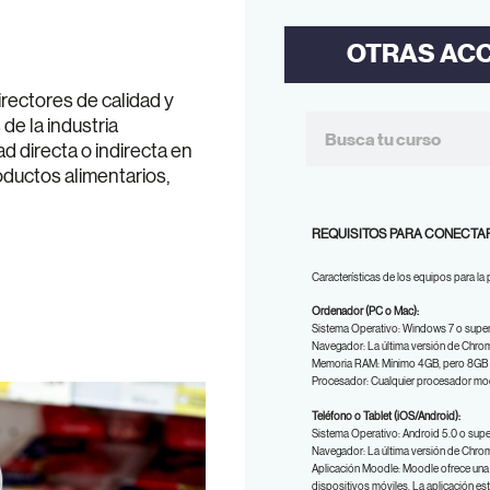
OTRAS AC
rectores de calidad y
e la industria
ad directa o indirecta en
oductos alimentarios,
REQUISITOS PARA CONECTAR
Características de los equipos para la
Ordenador (PC o Mac):
Sistema Operativo: Windows 7 o superi
Navegador: La última versión de Chrome
Memoria RAM: Mínimo 4GB, pero 8GB e
Procesador: Cualquier procesador mo
Teléfono o Tablet (iOS/Android):
Sistema Operativo: Android 5.0 o super
Navegador: La última versión de Chrome
Aplicación Moodle: Moodle ofrece una 
dispositivos móviles. La aplicación es