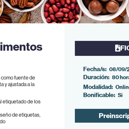
limentos
FI
Fecha/s:
08/09/
Duración:
80 hor
s como fuente de
a y ajustada a la
Modalidad:
Onli
Bonificable:
Si
al etiquetado de los
Preinscri
iseño de etiquetas,
ado