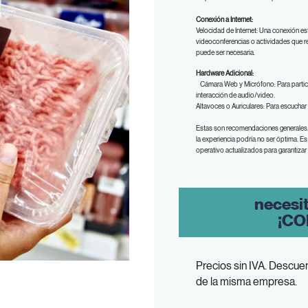
Conexión a Internet:
Velocidad de Internet:
Una conexión es
videoconferencias o actividades que 
puede ser necesaria.
Hardware Adicional:
Cámara Web y Micrófono: Para particip
interacción de audio/video.
Altavoces o Auriculares: Para escuchar
Estas son recomendaciones generales.
la experiencia podría no ser óptima. E
operativo actualizados para garantizar 
necesi
¡CO
Precios sin IVA. Descuen
de la misma empresa.