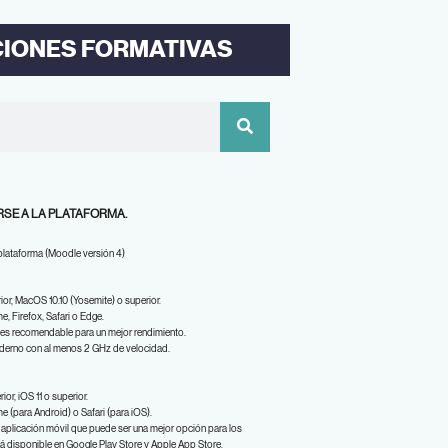
CIONES FORMATIVAS
SE A LA PLATAFORMA.
 plataforma (Moodle versión 4)
or, MacOS 10.10 (Yosemite) o superior.
, Firefox, Safari o Edge.
s recomendable para un mejor rendimiento.
derno con al menos 2 GHz de velocidad.
ior, iOS 11 o superior.
 (para Android) o Safari (para iOS).
aplicación móvil que puede ser una mejor opción para los
tá disponible en Google Play Store y Apple App Store.