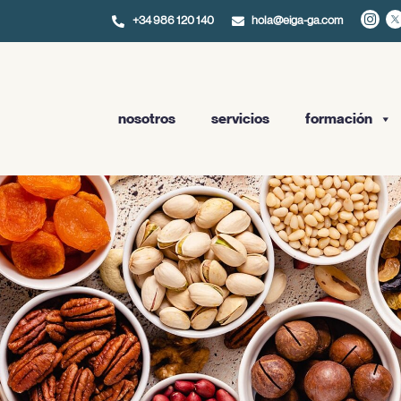
+34 986 120 140
hola@eiga-ga.com
nosotros
servicios
formación