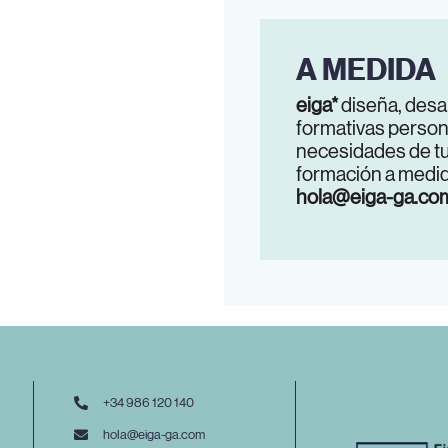
A MEDIDA
eiga*
diseña, desa
formativas person
necesidades de tu
formación a medid
hola@eiga-ga.co
+34 986 120 140
hola@eiga-ga.com