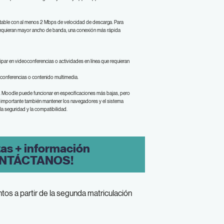
table con al menos 2 Mbps de velocidad de descarga. Para
requieran mayor ancho de banda, una conexión más rápida
ar en videoconferencias o actividades en línea que requieran
 conferencias o contenido multimedia.
 Moodle puede funcionar en especificaciones más bajas, pero
s importante también mantener los navegadores y el sistema
la seguridad y la compatibilidad.
tas + información
NTÁCTANOS!
tos a partir de la segunda matriculación