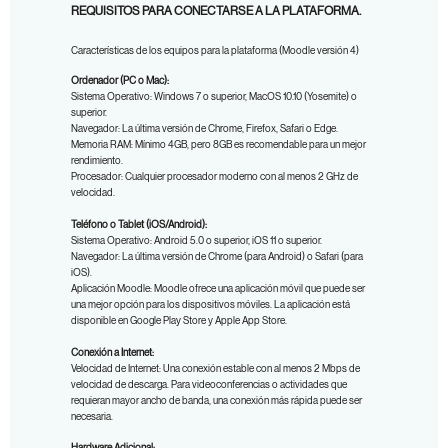
REQUISITOS PARA CONECTARSE A LA PLATAFORMA.
Características de los equipos para la plataforma (Moodle versión 4)
Ordenador (PC o Mac):
Sistema Operativo: Windows 7 o superior, MacOS 10.10 (Yosemite) o
superior.
Navegador: La última versión de Chrome, Firefox, Safari o Edge.
Memoria RAM: Mínimo 4GB, pero 8GB es recomendable para un mejor
rendimiento.
Procesador: Cualquier procesador moderno con al menos 2 GHz de
velocidad.
Teléfono o Tablet (iOS/Android):
Sistema Operativo: Android 5.0 o superior, iOS 11 o superior.
Navegador: La última versión de Chrome (para Android) o Safari (para
iOS).
Aplicación Moodle: Moodle ofrece una aplicación móvil que puede ser
una mejor opción para los dispositivos móviles. La aplicación está
disponible en Google Play Store y Apple App Store.
Conexión a Internet:
Velocidad de Internet:
Una conexión estable con al menos 2 Mbps de
velocidad de descarga. Para videoconferencias o actividades que
requieran mayor ancho de banda, una conexión más rápida puede ser
necesaria.
Hardware Adicional: