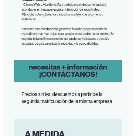
Cámara Web y Micrófono: Para participar en videoconferencias o
actividades en línea que requieran interacción de audio/video.
Altavoces o Auriculares: Para escuchar conferencias o contenido
multimedia.
Estas son recomendaciones generales. Moodle puede funcionar en
especificaciones más bajas, pero la experiencia podría no ser óptima. Es
importante también mantener los navegadores y el sistema operativo
actualizados para garantizar la seguridad y la compatibilidad.
necesitas + información
¡CONTÁCTANOS!
Precios sin iva. descuentos a partir de la
segunda matriculación de la misma empresa
A MEDIDA